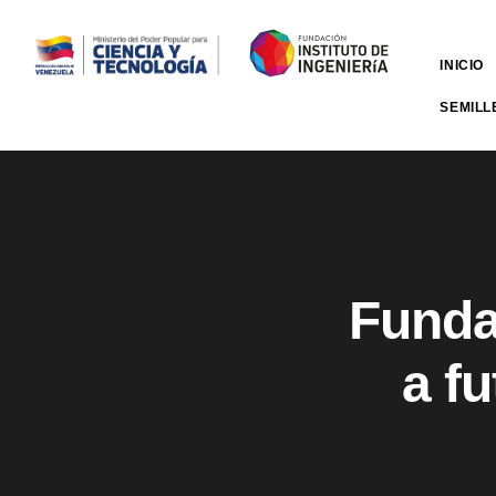
INICIO
SEMILL
Funda
a f