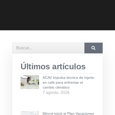
Últimos artículos
ACAV impulsa técnica de injerto
en café para enfrentar el
cambio climático
7 agosto, 2026
Mincyt inició el Plan Vacaciones