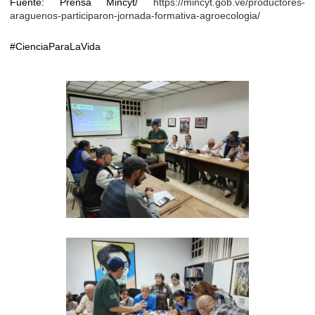
Fuente: Prensa Mincyt/
https://mincyt.gob.ve/productores-
araguenos-participaron-jornada-formativa-agroecologia/
#CienciaParaLaVida