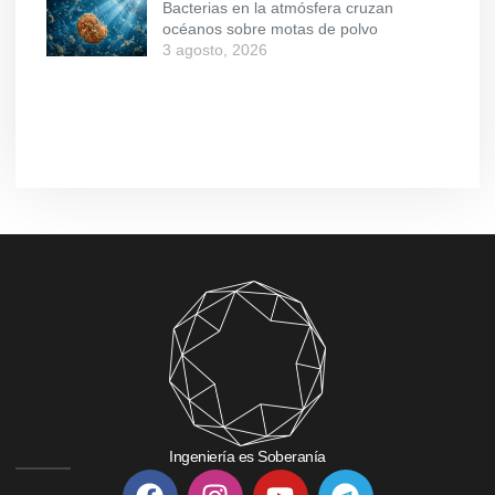
Bacterias en la atmósfera cruzan
océanos sobre motas de polvo
3 agosto, 2026
Ingeniería es Soberanía