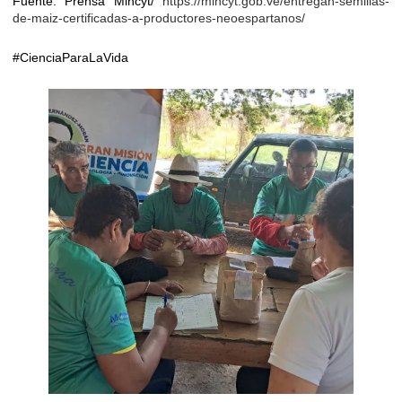
Fuente: Prensa Mincyt/
https://mincyt.gob.ve/entregan-semillas-
de-maiz-certificadas-a-productores-neoespartanos/
#CienciaParaLaVida