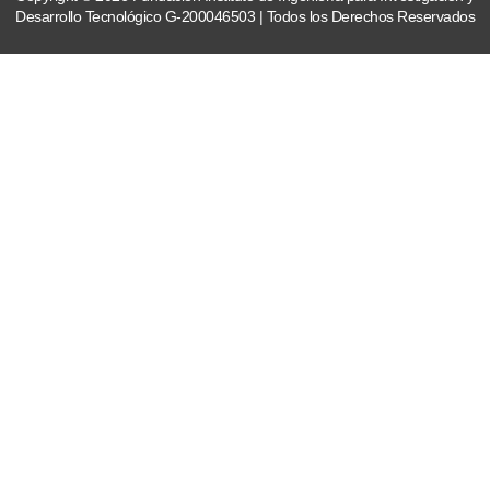
Desarrollo Tecnológico G-200046503 | Todos los Derechos Reservados