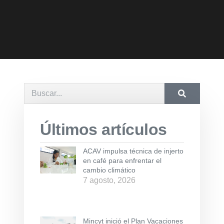
Últimos artículos
ACAV impulsa técnica de injerto
en café para enfrentar el
cambio climático
7 agosto, 2026
Mincyt inició el Plan Vacaciones