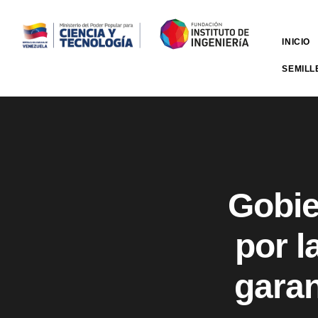
INICIO
SEMILL
Gobie
por l
garan