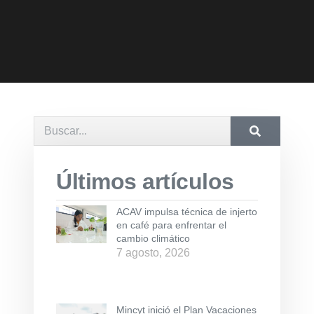
Últimos artículos
ACAV impulsa técnica de injerto
en café para enfrentar el
cambio climático
7 agosto, 2026
Mincyt inició el Plan Vacaciones