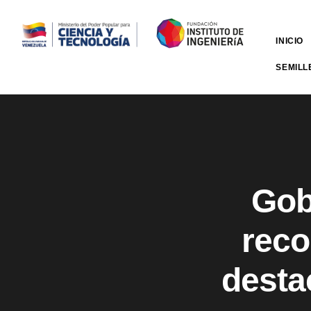
INICIO
SEMILL
Gob
reco
desta