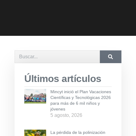
Últimos artículos
Mincyt inició el Plan Vacaciones
Científicas y Tecnológicas 2026
para más de 6 mil niños y
jóvenes
5 agosto, 2026
La pérdida de la polinización