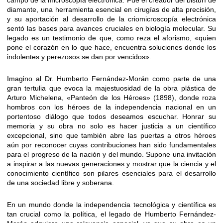
campo de la microscopía electrónica. Fue el creador del bisturí de
diamante, una herramienta esencial en cirugías de alta precisión,
y su aportación al desarrollo de la criomicroscopía electrónica
sentó las bases para avances cruciales en biología molecular. Su
legado es un testimonio de que, como reza el aforismo, «quien
pone el corazón en lo que hace, encuentra soluciones donde los
indolentes y perezosos se dan por vencidos».
Imagino al Dr. Humberto Fernández-Morán como parte de una
gran tertulia que evoca la majestuosidad de la obra plástica de
Arturo Michelena, «Panteón de los Héroes» (1898), donde roza
hombros con los héroes de la independencia nacional en un
portentoso diálogo que todos deseamos escuchar. Honrar su
memoria y su obra no solo es hacer justicia a un científico
excepcional, sino que también abre las puertas a otros héroes
aún por reconocer cuyas contribuciones han sido fundamentales
para el progreso de la nación y del mundo. Supone una invitación
a inspirar a las nuevas generaciones y mostrar que la ciencia y el
conocimiento científico son pilares esenciales para el desarrollo
de una sociedad libre y soberana.
En un mundo donde la independencia tecnológica y científica es
tan crucial como la política, el legado de Humberto Fernández-