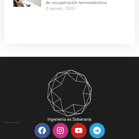
de recuperación termoeléctrica
3 agosto, 2026
Ingeniería es Soberanía