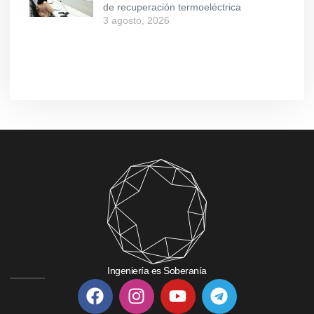
de recuperación termoeléctrica
3 agosto, 2026
Ingeniería es Soberanía