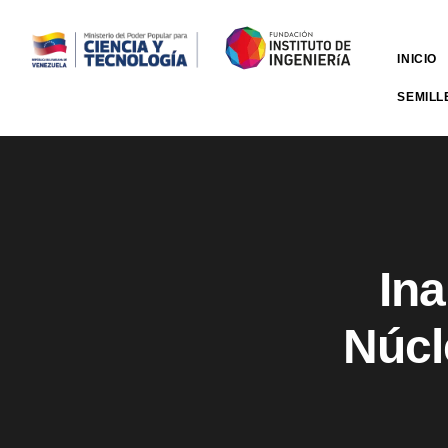
INICIO
SEMILL
In
Núcl