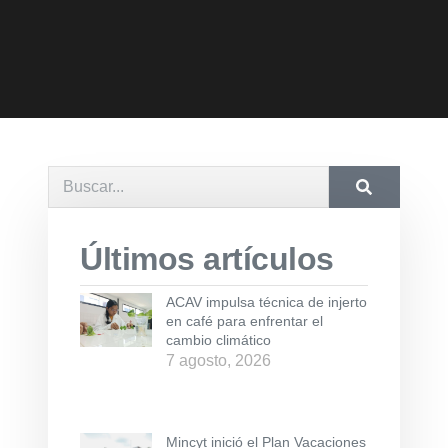
Últimos artículos
ACAV impulsa técnica de injerto
en café para enfrentar el
cambio climático
7 agosto, 2026
Mincyt inició el Plan Vacaciones