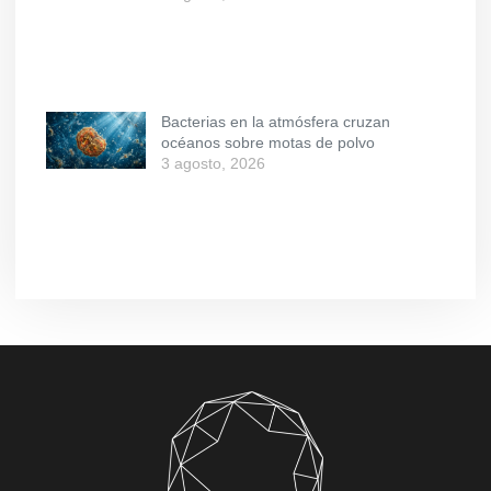
Bacterias en la atmósfera cruzan
océanos sobre motas de polvo
3 agosto, 2026