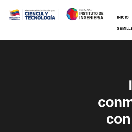
INICIO
SEMILL
conm
con 