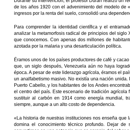
Durante su intervención, el profesor Durán realizó un r
de los años 1920 con el advenimiento del modelo de «e
ingresos por la renta del suelo, consolidó una dependenc
Para comprender la identidad científica y el entrama
analizar la metamorfosis radical de principios del sigl
que conocemos. Con apenas dos millones de habitant
azotada por la malaria y una desarticulación política.
Éramos unos de los países productores de café y cacao
que, un siglo después, Venezuela aún no haya lograd
época. A pesar de este liderazgo agrícola, éramos el p
un analfabetismo masivo. No existía una nación unida.
Puerto Cabello, y los habitantes de los Andes encontr
el centro del país. Este escenario de tradición agrícola 
sustituir al carbón en 1914 como energía mundial, tr
siempre, aunque a un alto costo de dependencia.
«La historia de nuestras instituciones nos enseña que la
domina el conocimiento técnico profundo. Dejar de 