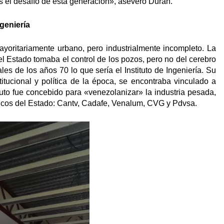
s el desafío de esta generación», aseveró Durán.
ngeniería
yoritariamente urbano, pero industrialmente incompleto. La
el Estado tomaba el control de los pozos, pero no del cerebro
les de los años 70 lo que sería el Instituto de Ingeniería. Su
titucional y política de la época, se encontraba vinculado a
tituto fue concebido para «venezolanizar» la industria pesada,
gicos del Estado: Cantv, Cadafe, Venalum, CVG y Pdvsa.