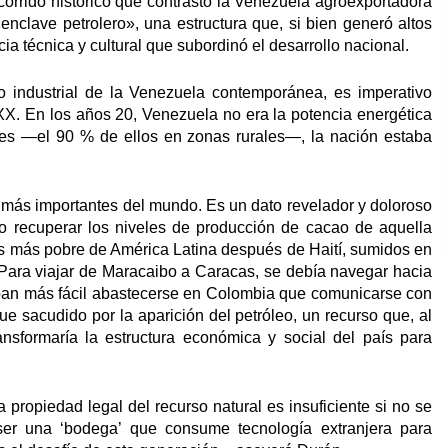
ecorrido histórico que contrastó la Venezuela agroexportadora
nclave petrolero», una estructura que, si bien generó altos
ia técnica y cultural que subordinó el desarrollo nacional.
do industrial de la Venezuela contemporánea, es imperativo
o XX. En los años 20, Venezuela no era la potencia energética
es —el 90 % de ellos en zonas rurales—, la nación estaba
 más importantes del mundo. Es un dato revelador y doloroso
o recuperar los niveles de producción de cacao de aquella
aís más pobre de América Latina después de Haití, sumidos en
 Para viajar de Maracaibo a Caracas, se debía navegar hacia
aban más fácil abastecerse en Colombia que comunicarse con
fue sacudido por la aparición del petróleo, un recurso que, al
ansformaría la estructura económica y social del país para
 propiedad legal del recurso natural es insuficiente si no se
ser una ‘bodega’ que consume tecnología extranjera para