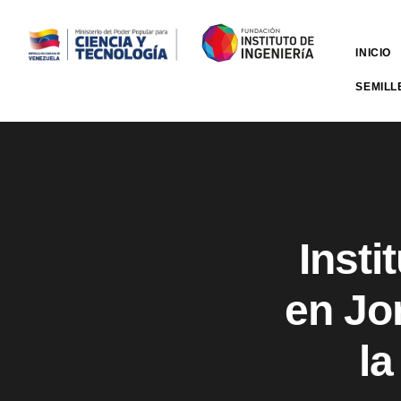
INICIO
SEMILL
Insti
en Jo
l