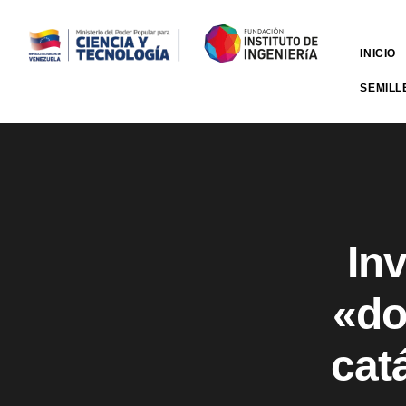
INICIO
SEMILL
In
«do
cat