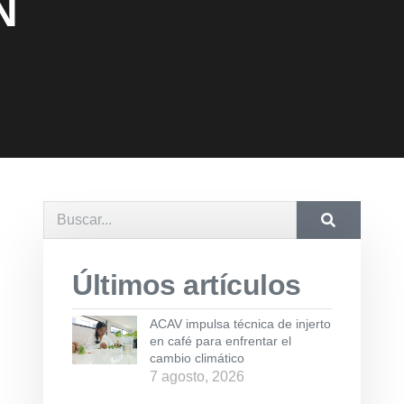
N
Últimos artículos
ACAV impulsa técnica de injerto
en café para enfrentar el
cambio climático
7 agosto, 2026