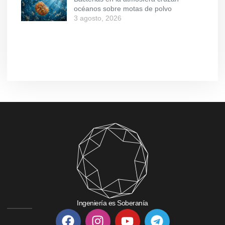
océanos sobre motas de polvo
3 agosto, 2026
Ingeniería es Soberanía