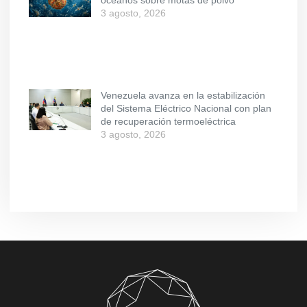
océanos sobre motas de polvo
3 agosto, 2026
Venezuela avanza en la estabilización
del Sistema Eléctrico Nacional con plan
de recuperación termoeléctrica
3 agosto, 2026