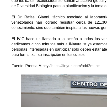
que los datos recolectados se suman al acervo global 
de Diversidad Biológica para la planificación y la toma 
El Dr. Rafael Gianni, técnico asociado al laborator
venezolanos han logrado registrar cerca de 121.300
conocimiento, sino que también inspira a las nuevas gene
El IVIC hace un llamado a la acción a todos los ve
dedicamos cinco minutos más a iNaturalist ya estamo
personas interesadas en participar solo deben estar at
para formalizar su inscripción en los cursos.
Fuente: Prensa Mincyt/
https://tinyurl.com/bdd2muhc