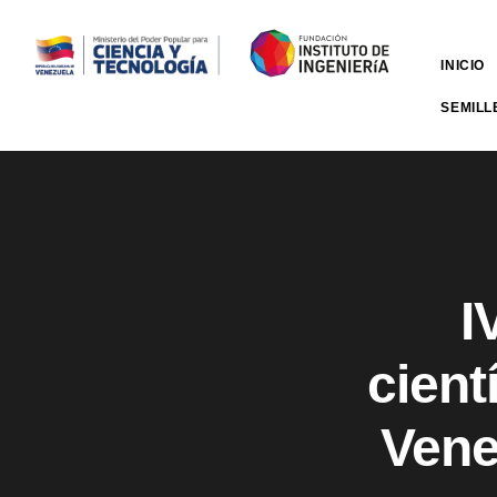
INICIO
SEMILL
I
cient
Vene