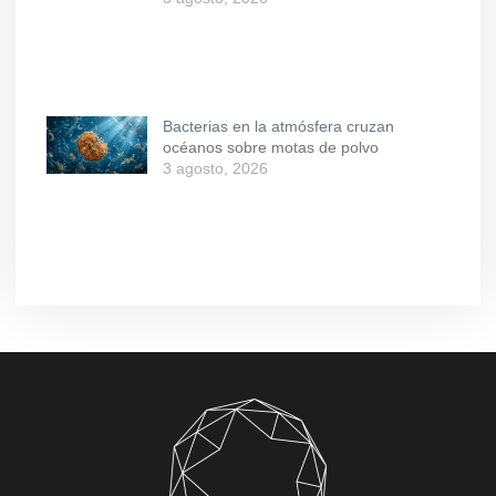
Bacterias en la atmósfera cruzan
océanos sobre motas de polvo
3 agosto, 2026