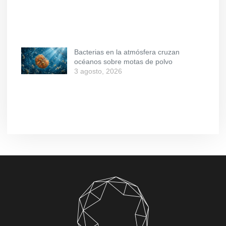
Bacterias en la atmósfera cruzan
océanos sobre motas de polvo
3 agosto, 2026