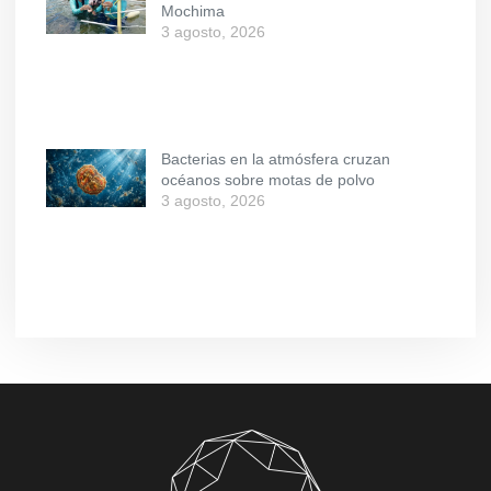
Mochima
3 agosto, 2026
Bacterias en la atmósfera cruzan
océanos sobre motas de polvo
3 agosto, 2026