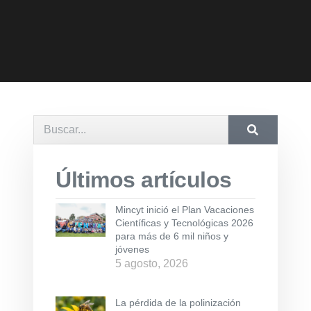
Últimos artículos
Mincyt inició el Plan Vacaciones
Científicas y Tecnológicas 2026
para más de 6 mil niños y
jóvenes
5 agosto, 2026
La pérdida de la polinización