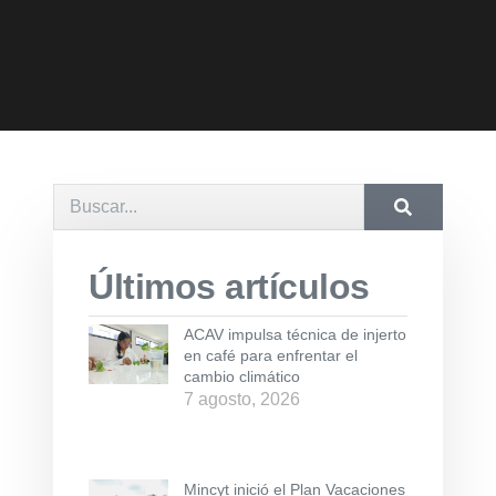
Últimos artículos
ACAV impulsa técnica de injerto
en café para enfrentar el
cambio climático
7 agosto, 2026
Mincyt inició el Plan Vacaciones