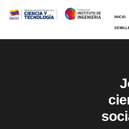
INICIO
SEMILL
J
cie
soci