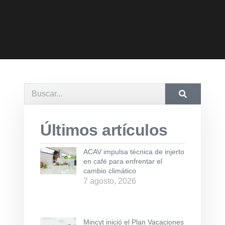
Últimos artículos
ACAV impulsa técnica de injerto
en café para enfrentar el
cambio climático
7 agosto, 2026
Mincyt inició el Plan Vacaciones