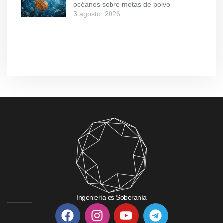
océanos sobre motas de polvo
3 agosto, 2026
Ingeniería es Soberanía