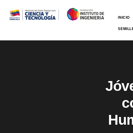
INICIO
SEMILL
Jóve
c
Hum