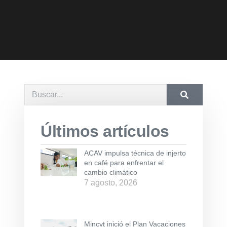
Últimos artículos
ACAV impulsa técnica de injerto
en café para enfrentar el
cambio climático
7 agosto, 2026
Mincyt inició el Plan Vacaciones