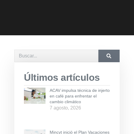
Últimos artículos
ACAV impulsa técnica de injerto
en café para enfrentar el
cambio climático
7 agosto, 2026
Mincyt inició el Plan Vacaciones