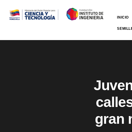
INICIO
SEMILL
Juven
calle
gran 