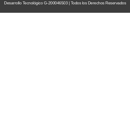
Desarrollo Tecnológico G-200046503 | Todos los Derechos Reservados