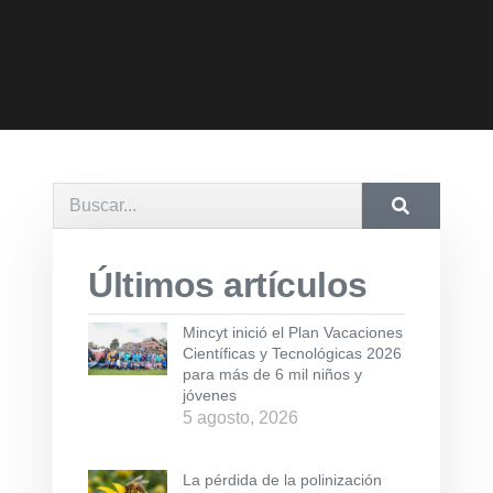
Últimos artículos
Mincyt inició el Plan Vacaciones
Científicas y Tecnológicas 2026
para más de 6 mil niños y
jóvenes
5 agosto, 2026
La pérdida de la polinización