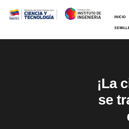
INICIO
SEMILL
¡La 
se t