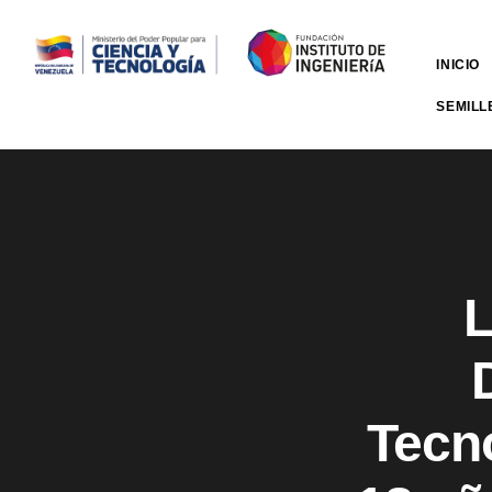
INICIO
SEMILL
L
Tecn