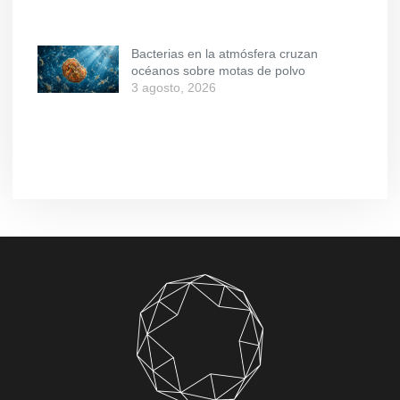
Bacterias en la atmósfera cruzan
océanos sobre motas de polvo
3 agosto, 2026