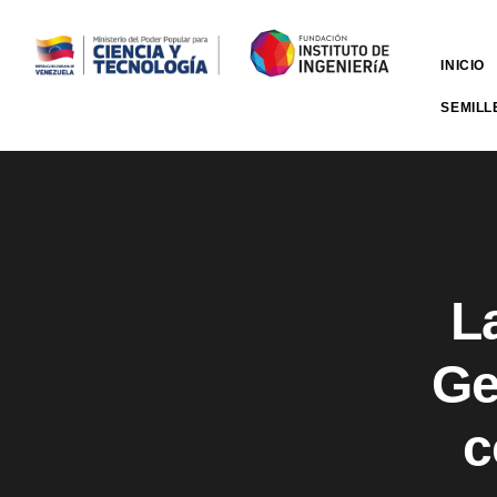
INICIO
SEMILL
La
Ge
c