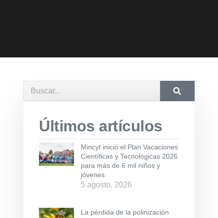
Últimos artículos
Mincyt inició el Plan Vacaciones
Científicas y Tecnológicas 2026
para más de 6 mil niños y
jóvenes
5 agosto, 2026
La pérdida de la polinización