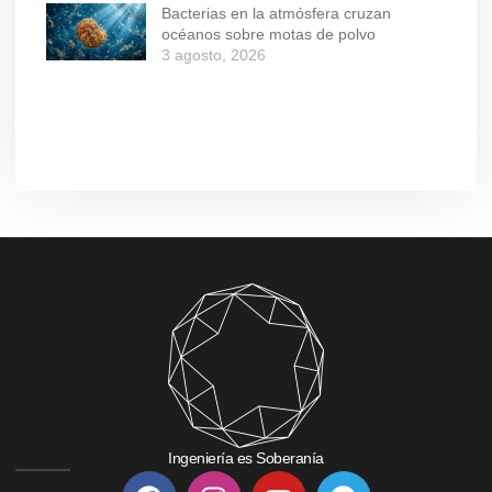
Bacterias en la atmósfera cruzan
océanos sobre motas de polvo
3 agosto, 2026
Ingeniería es Soberanía