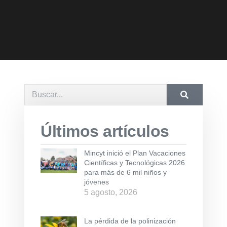
Últimos artículos
Mincyt inició el Plan Vacaciones
Científicas y Tecnológicas 2026
para más de 6 mil niños y
jóvenes
5 agosto, 2026
La pérdida de la polinización