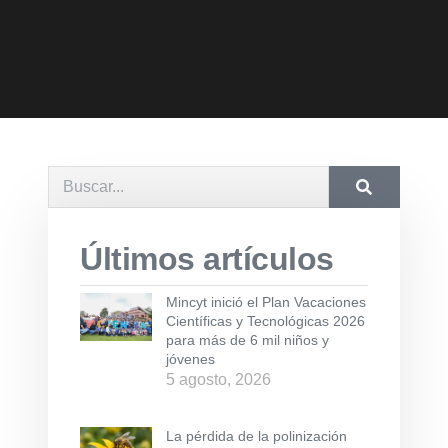
Últimos artículos
Mincyt inició el Plan Vacaciones
Científicas y Tecnológicas 2026
para más de 6 mil niños y
jóvenes
5 agosto, 2026
La pérdida de la polinización