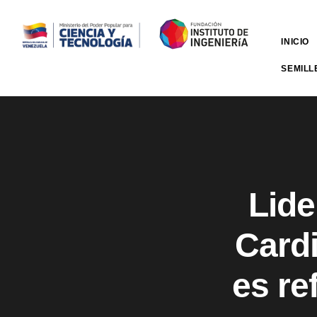
INICIO
SEMILL
Lide
Card
es re