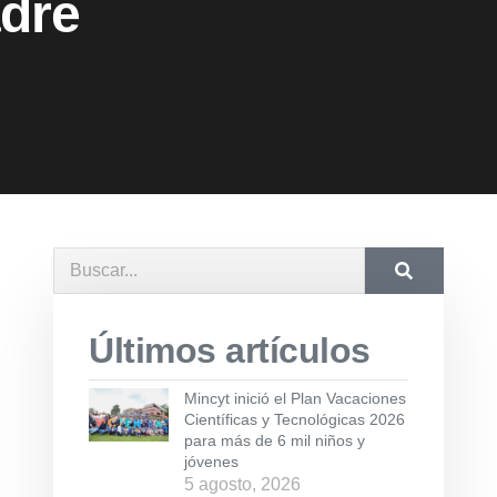
adre
Últimos artículos
Mincyt inició el Plan Vacaciones
Científicas y Tecnológicas 2026
para más de 6 mil niños y
jóvenes
5 agosto, 2026