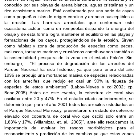
conocido por sus playas de arena blanca, aguas cristalinas y un
rico ecosistema marino. Está conformado por una serie de cayos
como pequeñas islas de origen coralino y arenoso susceptibles a
la erosión. Las barreras arrecifales que conforman este
ecosistema actúan como un rompeolas disipando la energía del
oleaje y de esta forma logra mantener el equilibrio en las playas y
formaciones de los cayos, protegiéndolos de la erosión. Sirven
como hábitat y zona de producción de especies como peces,
moluscos, tortugas marinas y crustáceos contribuyendo también a
la sostenibilidad pesquera de la zona en el estado Falcón. Sin
embargo,… “El proceso de degradación de los arrecifes del
Parque Nacional ha sido histórico, ya que para enero del año
1996 se produjo una mortandad masiva de especies relacionadas
con los arrecifes, que redujo en casi un 90% la riqueza de
especies de estos ambientes” (Laboy-Nieves y col.2002; cp.
Bone,2005) Antes de este evento, la cobertura de coral vivo
oscilaba entre 20 y 47% .En el estudio citado anteriormente, se
determinó que para el año 2001 todos los arrecifes estudiados en
el Parque Nacional Morrocoy, presentaron un estado de deterioro
elevado con cobertura de coral vivo que osciló solo entre un
1,83% y 17%. (Villamizar. et. al., 2005)”, ante ello recalcamos la
importancia de evaluar los rasgos morfológicos para el
reconocimiento y predicción de los cambios ya que estas zonas