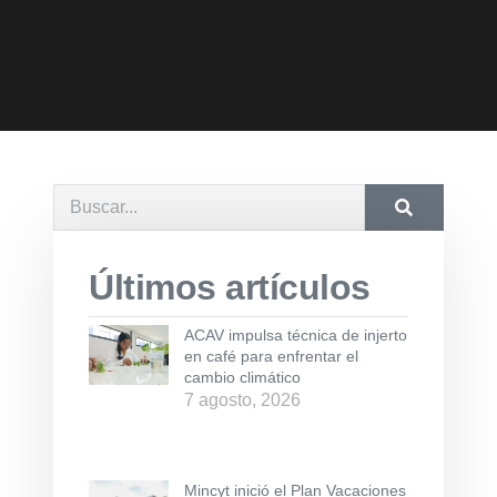
Últimos artículos
ACAV impulsa técnica de injerto
en café para enfrentar el
cambio climático
7 agosto, 2026
Mincyt inició el Plan Vacaciones