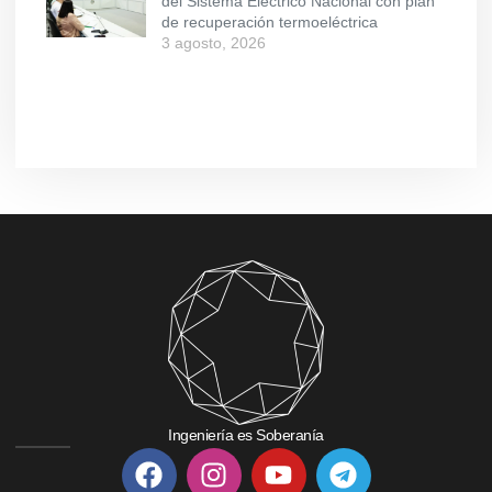
del Sistema Eléctrico Nacional con plan
de recuperación termoeléctrica
3 agosto, 2026
Ingeniería es Soberanía