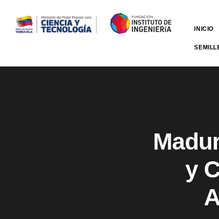
INICIO
SEMILL
Madur
y C
A