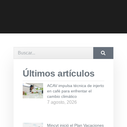
Últimos artículos
ACAV impulsa técnica de injerto
en café para enfrentar el
cambio climático
7 agosto, 2026
Mincyt inició el Plan Vacaciones