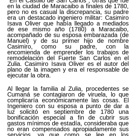
“En el Castillo de San Carlos”, otras que fue
en la ciudad de Maracaibo a finales de 1780,
pero no es casual la discrepancia, su padre
era un destacado ingeniero militar: Casimiro
Isava Oliver que había llegado a mediados
de ese mismo año (1780) a Maracaibo,
acompañado de su esposa embarazada (de
Manuel) y de su primer hijo de nombre
Casimiro, como su padre, con la
encomienda de emprender los trabajos de
remodelación del Fuerte San Carlos en el
Zulia. Casimiro Isava Oliver es el autor del
plano de la imagen y era el responsable de
ejecutar la obra.
Al llegar la familia al Zulia, procedentes se
Cumaná se contagiaron de viruela, lo que
complicaría económicamente las cosas. El
Ingeniero con su esposa a punto de dar a
luz solicitó en septiembre de 1780 una
bonificación especial a fin de cubrir sus
gastos mínimos de estadía, consideraba que
no eran compensados apropiadamente sus
servicios, ya que como se lee en los