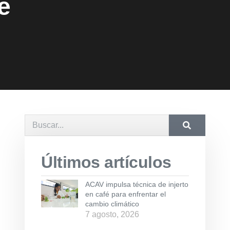
e
Últimos artículos
ACAV impulsa técnica de injerto
en café para enfrentar el
cambio climático
7 agosto, 2026