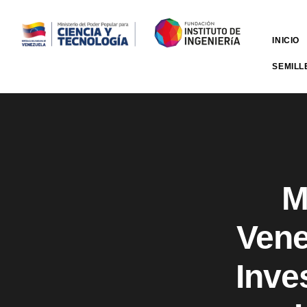
INICIO
SEMILL
M
Vene
Inve