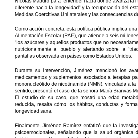
Nicolás Maduro para “entender hacia dónde avanza la in
diferente hacia la longevidad” y la recuperación del es
Medidas Coercitivas Unilaterales y las consecuencias 
Como acción concreta, esta política pública implica una
Alimentación Escolar (PAE), que atiende a seis millones
“los azúcares y aquellos productos que no necesariame
nutricionalmente al pueblo y alertando sobre la “tri
pantallas observada en países como Estados Unidos.
Durante su intervención, Jiménez mencionó los ava
medicamentos y suplementos asociados a terapias par
mononucleótido de nicotinamida (NMN), vinculada a la r
sentido, presentó el caso de la señora María Branyas Mo
El estudio de su caso, que mostró una edad metaból
reducida, resalta cómo los hábitos, conductas y form
longevidad sana.
Finalmente, Jiménez Ramírez enfatizó que la invest
psicoemocionales, señalando que la salud orgánica 