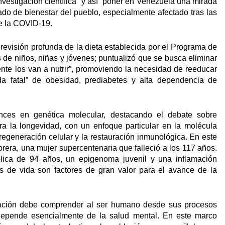
vestigación científica” y así “poner en Venezuela una mirada
tado de bienestar del pueblo, especialmente afectado tras las
de la COVID-19.
 revisión profunda de la dieta establecida por el Programa de
 de niños, niñas y jóvenes; puntualizó que se busca eliminar
nte los van a nutrir”, promoviendo la necesidad de reeducar
ada fatal” de obesidad, prediabetes y alta dependencia de
nces en genética molecular, destacando el debate sobre
a la longevidad, con un enfoque particular en la molécula
egeneración celular y la restauración inmunológica. En este
rera, una mujer supercentenaria que falleció a los 117 años.
ica de 94 años, un epigenoma juvenil y una inflamación
as de vida son factores de gran valor para el avance de la
igación debe comprender al ser humano desde sus procesos
depende esencialmente de la salud mental. En este marco