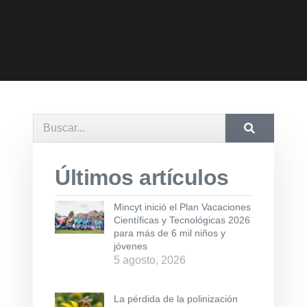
Últimos artículos
Mincyt inició el Plan Vacaciones
Científicas y Tecnológicas 2026
para más de 6 mil niños y
jóvenes
5 agosto, 2026
La pérdida de la polinización