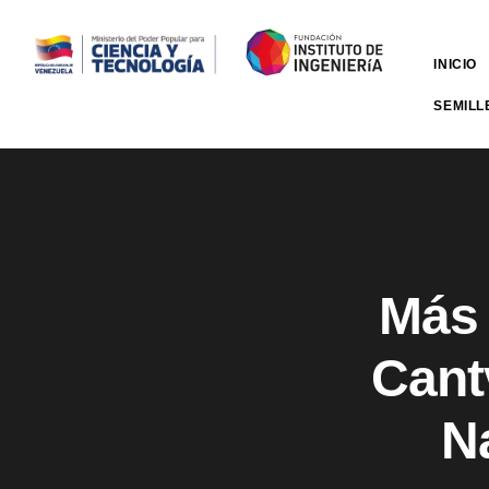
INICIO
SEMILL
Más 
Cant
N