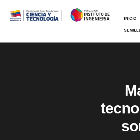
INICIO
SEMILL
Má
tecno
so