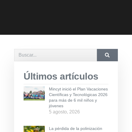
Últimos artículos
Mincyt inició el Plan Vacaciones
Científicas y Tecnológicas 2026
para más de 6 mil niños y
jóvenes
5 agosto, 2026
La pérdida de la polinización