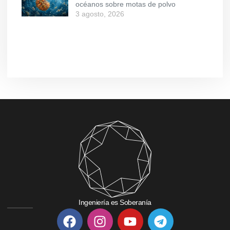
océanos sobre motas de polvo
3 agosto, 2026
Ingeniería es Soberanía