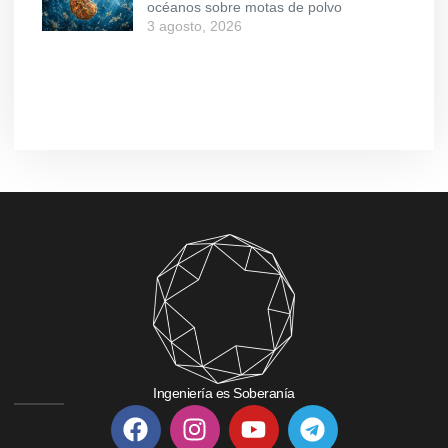
océanos sobre motas de polvo
3 agosto, 2026
Ingeniería es Soberanía