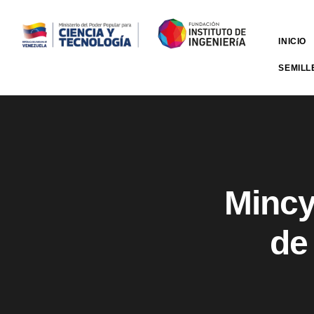
INICIO
SEMILL
Mincy
de 