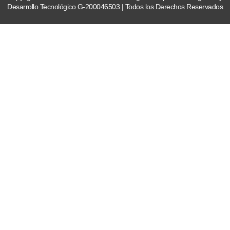
Desarrollo Tecnológico G-200046503 | Todos los Derechos Reservados